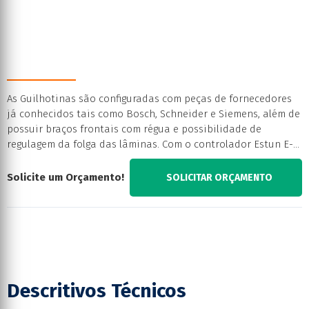
As Guilhotinas são configuradas com peças de fornecedores
já conhecidos tais como Bosch, Schneider e Siemens, além de
possuir braços frontais com régua e possibilidade de
regulagem da folga das lâminas. Com o controlador Estun E-
21S é possível armazenar até 40 memórias de corte,
promovendo agilidade na produção.
Solicite um Orçamento!
SOLICITAR ORÇAMENTO
Descritivos Técnicos