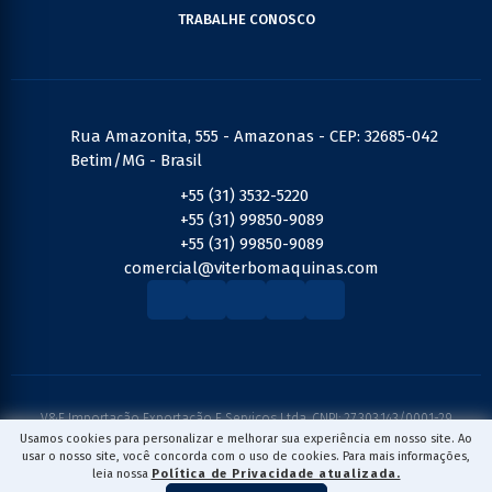
TRABALHE CONOSCO
Rua Amazonita, 555 - Amazonas - CEP: 32685-042
Betim/MG - Brasil
+55 (31) 3532-5220
+55 (31) 99850-9089
+55 (31) 99850-9089
comercial@viterbomaquinas.com
V&F Importação Exportação E Serviços Ltda. CNPJ: 27.303.143/0001-29
© 2026 Viterbo Máquinas. Todos direitos reservados. |
Política de Privacidade
Usamos cookies para personalizar e melhorar sua experiência em nosso site. Ao
usar o nosso site, você concorda com o uso de cookies. Para mais informações,
leia nossa
Política de Privacidade atualizada.