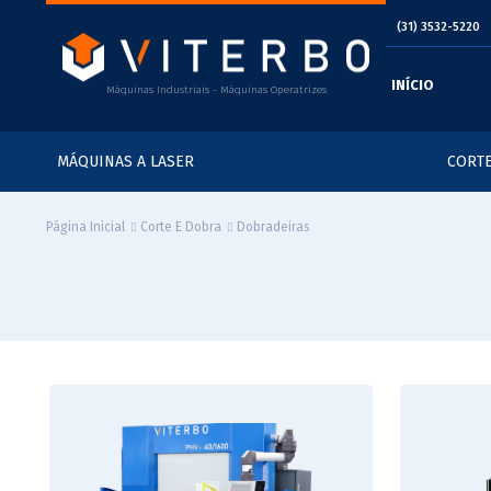
(31) 3532-5220
INÍCIO
Máquinas Industriais - Máquinas Operatrizes
MÁQUINAS A LASER
CORTE
Dobradeiras
Página Inicial
Corte E Dobra