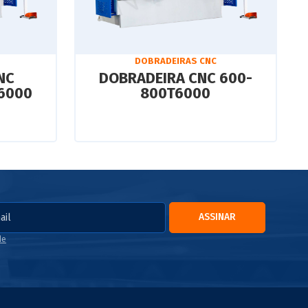
DOBRADEIRAS CNC
NC
DOBRADEIRA CNC 600-
6000
800T6000
ASSINAR
de