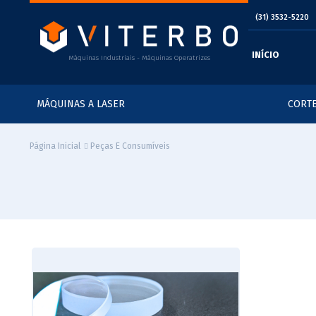
(31) 3532-5220
INÍCIO
Máquinas Industriais - Máquinas Operatrizes
MÁQUINAS A LASER
CORTE
Peças E Consumíveis
Página Inicial