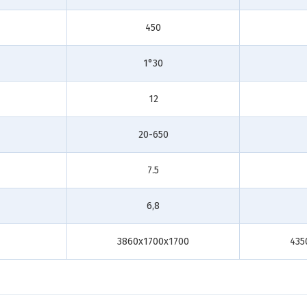
450
1°30
12
20-650
7.5
6,8
3860x1700x1700
435