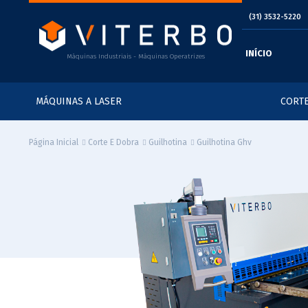
(31) 3532-5220
INÍCIO
Máquinas Industriais - Máquinas Operatrizes
MÁQUINAS A LASER
CORTE
Guilhotina Ghv
Página Inicial
Corte E Dobra
Guilhotina