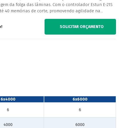
agem da folga das lâminas. Com o controlador Estun E-21S
té 40 memórias de corte, promovendo agilidade na
o!
SOLICITAR ORÇAMENTO
6x4000
6x6000
6
6
4000
6000