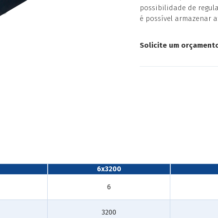
possibilidade de regul
é possível armazenar a
produção.
Solicite um orçament
6x3200
6
3200