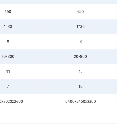
450
450
1°30
1°30
9
8
20-800
20-800
11
15
7
10
0x2020x2400
6400x2450x2300