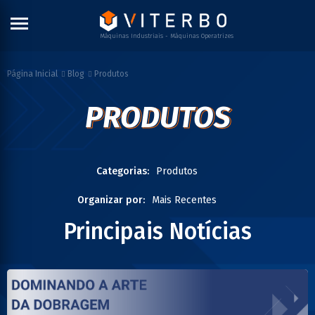
Máquinas Industriais - Máquinas Operatrizes
Produtos
Página Inicial
Blog
PRODUTOS
PRODUTOS
Categorias:
Produtos
Organizar por:
Mais Recentes
Principais Notícias